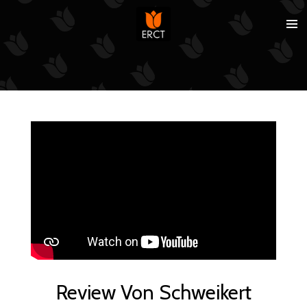
Ga
direct
naar
de
hoofdinhoud
Review Von Schweikert