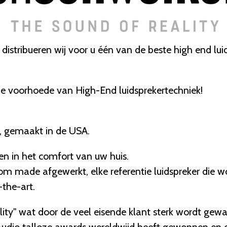
istribueren wij voor u één van de beste high end luids
 de voorhoede van High-End luidsprekertechniek!
, gemaakt in de USA.
en in het comfort van uw huis.
om made afgewerkt, elke referentie luidspreker die 
the-art.
ity" wat door de veel eisende klant sterk wordt gewa
udio talloze awards wereldwijd heeft gewonnen en d