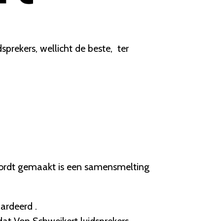
prekers, wellicht de beste, ter
wordt gemaakt is een samensmelting
ardeerd .
at Von Schweikert luidsprekers