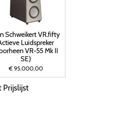
n Schweikert VR.fifty
Actieve Luidspreker
oorheen VR-55 Mk II
SE)
€ 95.000,00
rijslijst