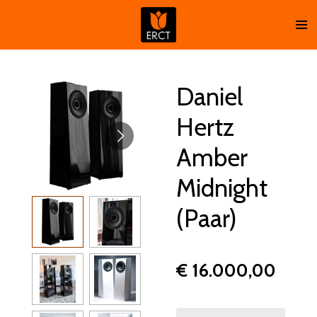
Ga
direct
naar
de
hoofdinhoud
Daniel
Hertz
Amber
Midnight
(Paar)
€ 16.000,00