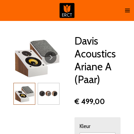
Ga
direct
naar
de
hoofdinhoud
Davis
Acoustics
Ariane A
(Paar)
€ 499,00
Kleur