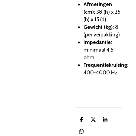
Afmetingen
(cm):
38 (h) x 25
(b) x 15 (d)
Gewicht (kg):
8
(per verpakking)
Impedantie:
minimaal 4,
5
ohm
Frequentiekruising:
400-4000 Hz
D
D
S
e
e
h
l
e
a
D