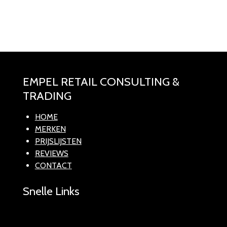
e
l
r
e
n
e
l
e
n
EMPEL RETAIL CONSULTING &
TRADING
HOME
MERKEN
PRIJSLIJSTEN
REVIEWS
CONTACT
Snelle Links