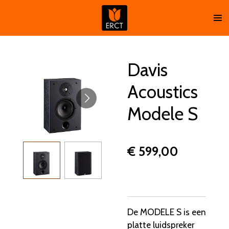
Ga
direct
naar
de
hoofdinhoud
Davis
Acoustics
Modele S
€ 599,00
De MODELE S is een
platte luidspreker