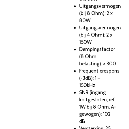
Uitgangsvermogen
(bij 8 Ohm): 2 x
80W
Uitgangsvermogen
(bij 4 Ohm): 2 x
150W
Dempingsfactor
(8 Ohm
belasting): > 300
Frequentierespons
(-3dB): 1 –
150kHz
SNR (ingang
kortgesloten, ref
1W bij 8 Ohm, A-
gewogen): 102
dB
Versterking: 25