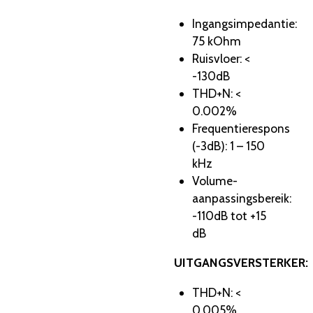
Ingangsimpedantie:
75 kOhm
Ruisvloer: <
-130dB
THD+N: <
0.002%
Frequentierespons
(-3dB): 1 – 150
kHz
Volume-
aanpassingsbereik:
-110dB tot +15
dB
UITGANGSVERSTERKER:
THD+N: <
0.005%