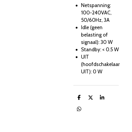
Netspanning:
100-240VAC,
50/60Hz, 3A
Idle (geen
belasting of
signaal): 30 W
Standby: < 0.5 W
UIT
(hoofdschakelaar
UIT): 0 W
D
D
S
e
e
h
l
e
a
D
e
l
r
e
n
e
l
e