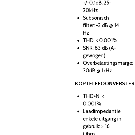
+/-0.1dB, 25-
20kHz
Subsonisch
filter: -3 dB @ 14
Hz
THD: < 0.001%
SNR: 83 dB (A-
gewogen)
Overbelastingsmarge:
30dB @ 1kHz
KOPTELEFOONVERSTER
THD+N: <
0.001%
Laadimpedantie
enkele uitgang in
gebruik: > 16
Ohm