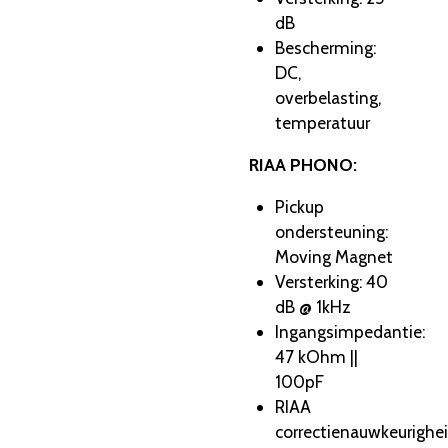
dB
Bescherming:
DC,
overbelasting,
temperatuur
RIAA PHONO:
Pickup
ondersteuning:
Moving Magnet
Versterking: 40
dB @ 1kHz
Ingangsimpedantie:
47 kOhm ||
100pF
RIAA
correctienauwkeurighei