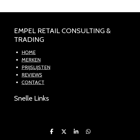
n
EMPEL RETAIL CONSULTING &
TRADING
HOME
MERKEN
PRIJSLIJSTEN
REVIEWS
CONTACT
Snelle Links
D
D
S
D
e
e
h
e