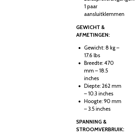
1 paar
aansluitklemmen
GEWICHT &
AFMETINGEN:
Gewicht: 8 kg –
17.6 lbs
Breedte: 470
mm – 18.5
inches
Diepte: 262 mm
– 10.3 inches
Hoogte: 90 mm
– 3.5 inches
SPANNING &
STROOMVERBRUIK: