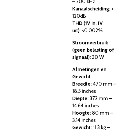
– 200 kHz
Kanaalscheiding:
>
120dB
THD (1V in, 1V
uit):
<0.002%
Stroomverbruik
(geen belasting of
signaal):
30 W
Afmetingen en
Gewicht
Breedte:
470 mm –
18.5 inches
Diepte:
372 mm –
14.64 inches
Hoogte:
80 mm –
3.14 inches
Gewicht:
11.3 kg –