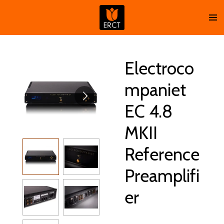
Ga
direct
naar
de
hoofdinhoud
Electroco
mpaniet
EC 4.8
MKII
Reference
Preamplifi
er