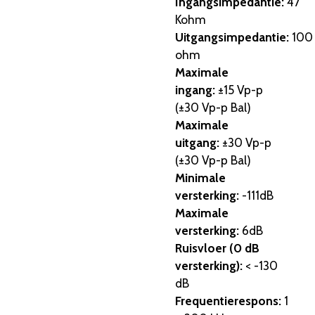
Ingangsimpedantie:
47
Kohm
Uitgangsimpedantie:
100
ohm
Maximale
ingang:
±15 Vp-p
(±30 Vp-p Bal)
Maximale
uitgang:
±30 Vp-p
(±30 Vp-p Bal)
Minimale
versterking:
-111dB
Maximale
versterking:
6dB
Ruisvloer (0 dB
versterking):
< -130
dB
Frequentierespons:
1