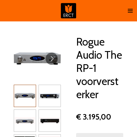
Ga
direct
naar
de
hoofdinhoud
Rogue
Audio The
RP-1
voorverst
erker
€ 3.195,00