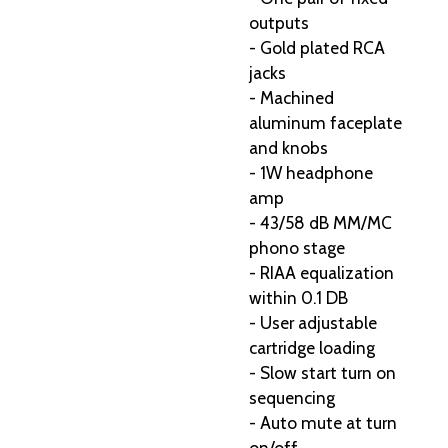
outputs
- Gold plated RCA
jacks
- Machined
aluminum faceplate
and knobs
- 1W headphone
amp
- 43/58 dB MM/MC
phono stage
- RIAA equalization
within 0.1 DB
- User adjustable
cartridge loading
- Slow start turn on
sequencing
- Auto mute at turn
on/off