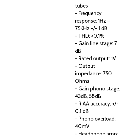
tubes
- Frequency
response: 1Hz –
75KHz +/- 1 dB
- THD: <0.1%
- Gain line stage: 7
dB
- Rated output: 1V
- Output
impedance: 750
Ohms
- Gain phono stage:
43dB, 58dB
- RIAA accuracy: +/-
0.1 dB
- Phono overload:
40mV
- Headphone amp: