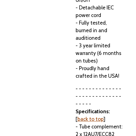
- Detachable IEC
power cord
- Fully tested,
burned in and
auditioned
- 3 year limited
warranty (6 months
on tubes)
- Proudly hand
crafted in the USA!
- - - - - - - - - - - - - -
- - - - - - - - - - - - - -
- - - - -
Specifications:
[
back to top
]
- Tube complement:
2 x 12AU7/ECC82