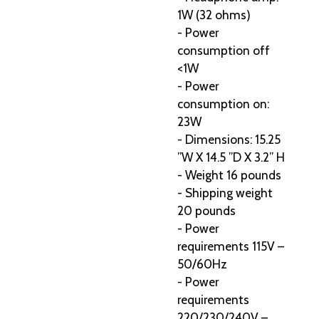
1W (32 ohms)
- Power
consumption off
<1W
- Power
consumption on:
23W
- Dimensions: 15.25
”W X 14.5 ”D X 3.2” H
- Weight 16 pounds
- Shipping weight
20 pounds
- Power
requirements 115V –
50/60Hz
- Power
requirements
220/230/240V –