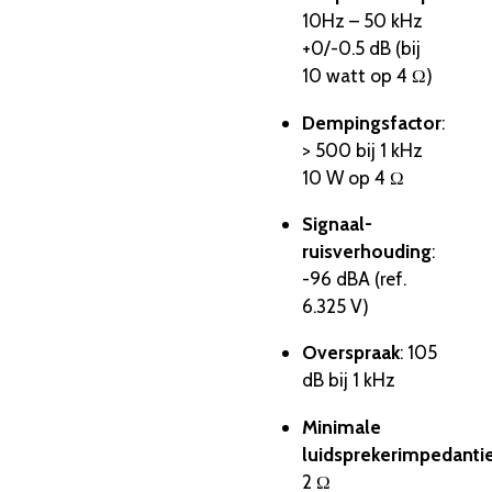
10Hz – 50 kHz
+0/-0.5 dB (bij
10 watt op 4 Ω)
Dempingsfactor
:
> 500 bij 1 kHz
10 W op 4 Ω
Signaal-
ruisverhouding
:
-96 dBA (ref.
6.325 V)
Overspraak
: 105
dB bij 1 kHz
Minimale
luidsprekerimpedanti
2 Ω