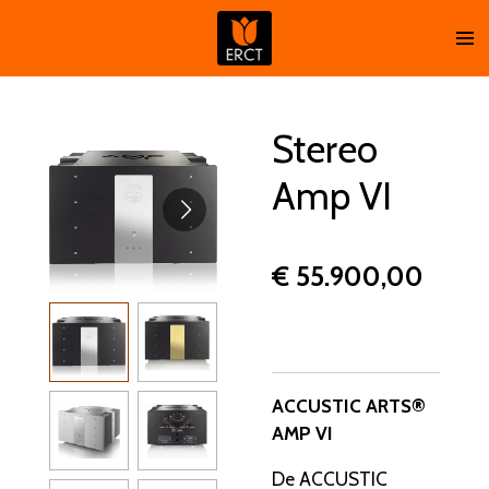
Ga
direct
naar
de
hoofdinhoud
Stereo
Amp VI
€ 55.900,00
ACCUSTIC ARTS®
AMP VI
De ACCUSTIC