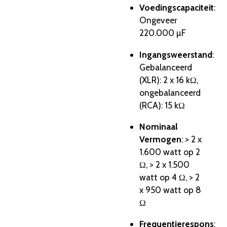
Voedingscapaciteit
:
Ongeveer
220.000 µF
Ingangsweerstand
:
Gebalanceerd
(XLR): 2 x 16 kΩ,
ongebalanceerd
(RCA): 15 kΩ
Nominaal
Vermogen
: > 2 x
1.600 watt op 2
Ω, > 2 x 1.500
watt op 4 Ω, > 2
x 950 watt op 8
Ω
Frequentierespons
: