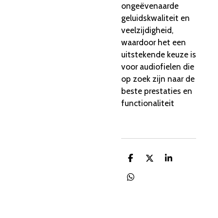
ongeëvenaarde
geluidskwaliteit en
veelzijdigheid,
waardoor het een
uitstekende keuze is
voor audiofielen die
op zoek zijn naar de
beste prestaties en
functionaliteit
D
D
S
e
e
h
l
e
a
D
e
l
r
e
n
e
l
e
n