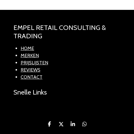
EMPEL RETAIL CONSULTING &
TRADING
HOME
MERKEN
PRIJSLIJSTEN
REVIEWS
CONTACT
Snelle Links
D
D
S
D
e
e
h
e