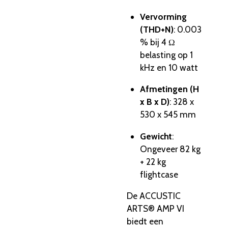
Vervorming
(THD+N)
: 0.003
% bij 4 Ω
belasting op 1
kHz en 10 watt
Afmetingen (H
x B x D)
: 328 x
530 x 545 mm
Gewicht
:
Ongeveer 82 kg
+ 22 kg
flightcase
De ACCUSTIC
ARTS® AMP VI
biedt een