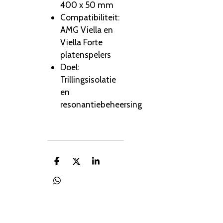
400 x 50 mm
Compatibiliteit:
AMG Viella en
Viella Forte
platenspelers
Doel:
Trillingsisolatie
en
resonantiebeheersing
D
D
S
e
e
h
l
e
a
D
e
l
r
e
n
e
l
e
n