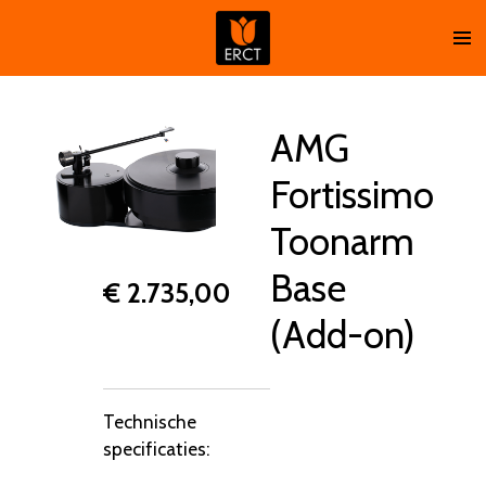
Ga
direct
naar
de
hoofdinhoud
AMG
Fortissimo
Toonarm
Base
€ 2.735,00
(Add-on)
Technische
specificaties: