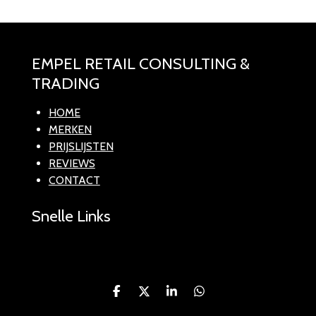
EMPEL RETAIL CONSULTING &
TRADING
HOME
MERKEN
PRIJSLIJSTEN
REVIEWS
CONTACT
Snelle Links
D
D
S
D
e
e
h
e