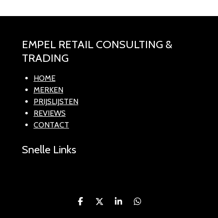
EMPEL RETAIL CONSULTING &
TRADING
HOME
MERKEN
PRIJSLIJSTEN
REVIEWS
CONTACT
Snelle Links
D
D
S
D
e
e
h
e