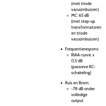
(met triode
vacuümbuizen)
MC: 65 dB
(met step-up
transformatoren
en triode
vacuümbuizen)
Frequentierespons:
RIAA-curve: ±
0,5 dB
(passieve RC-
schakeling)
Ruis en Brom:
-78 dB onder
volledige
output