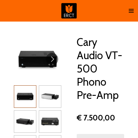
Ga
direct
naar
de
hoofdinhoud
Cary
Audio VT-
500
Phono
Pre-Amp
€ 7.500,00