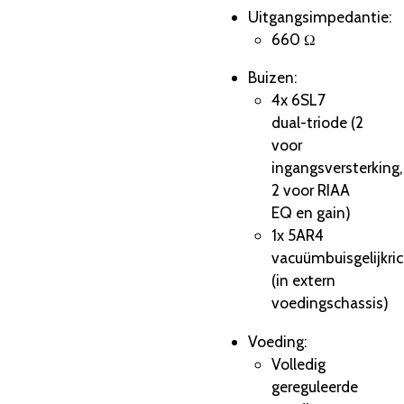
Uitgangsimpedantie:
660 Ω
Buizen:
4x 6SL7
dual-triode (2
voor
ingangsversterking,
2 voor RIAA
EQ en gain)
1x 5AR4
vacuümbuisgelijkric
(in extern
voedingschassis)
Voeding:
Volledig
gereguleerde