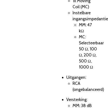
1x Moving
Coil (MC)
Instelbare
ingangsimpedantie
MM: 47
kΩ
MC:
Selecteerbaar
50 Ω, 100
Ω, 200 Ω,
500 Ω,
1000 Ω
Uitgangen:
RCA
(ongebalanceerd)
Versterking:
MM: 38 dB