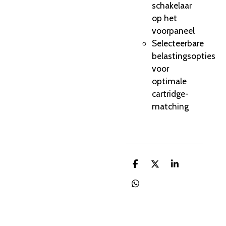
schakelaar
op het
voorpaneel
Selecteerbare
belastingsopties
voor
optimale
cartridge-
matching
D
D
S
e
e
h
l
e
a
D
e
l
r
e
n
e
l
e
n