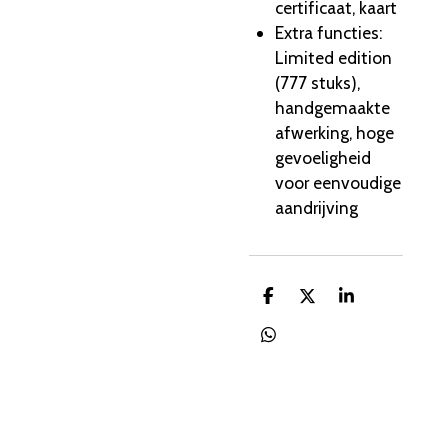
certificaat, kaart
Extra functies
:
Limited edition
(777 stuks),
handgemaakte
afwerking, hoge
gevoeligheid
voor eenvoudige
aandrijving
D
D
S
e
e
h
l
e
a
D
e
l
r
e
n
e
l
e
n