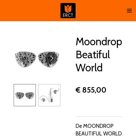
Ga
direct
naar
de
hoofdinhoud
Moondrop
Beatiful
World
€ 855,00
De MOONDROP
BEAUTIFUL WORLD