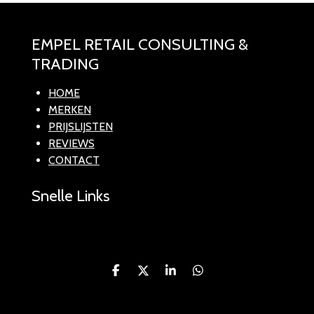
EMPEL RETAIL CONSULTING &
TRADING
HOME
MERKEN
PRIJSLIJSTEN
REVIEWS
CONTACT
Snelle Links
D
D
S
D
e
e
h
e
l
e
a
l
e
l
r
e