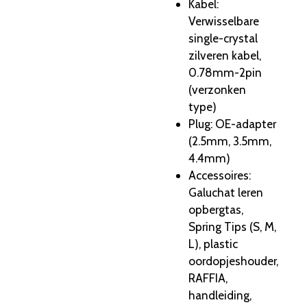
Kabel
:
Verwisselbare
single-crystal
zilveren kabel,
0.78mm-2pin
(verzonken
type)
Plug
: OE-adapter
(2.5mm, 3.5mm,
4.4mm)
Accessoires
:
Galuchat leren
opbergtas,
Spring Tips (S, M,
L), plastic
oordopjeshouder,
RAFFIA,
handleiding,