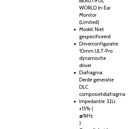
BEAUTIFUL
WORLD In-Ear
Monitor
(Limited)
Model
: Niet
gespecificeerd
Driverconfiguratie
:
10mm ULT-Pro
dynamische
driver
Diafragma
:
Derde generatie
DLC
composietdiafragma
Impedantie
: 32Ω
±15% (
@1kHz
)