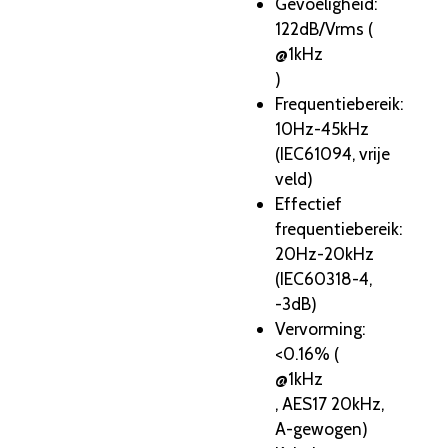
Gevoeligheid
:
122dB/Vrms (
@1kHz
)
Frequentiebereik
:
10Hz-45kHz
(IEC61094, vrije
veld)
Effectief
frequentiebereik
:
20Hz-20kHz
(IEC60318-4,
-3dB)
Vervorming
:
<0.16% (
@1kHz
, AES17 20kHz,
A-gewogen)