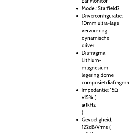
Ear Monitor
Model
: Starfield2
Driverconfiguratie
:
10mm ultra-lage
vervorming
dynamische
driver
Diafragma
:
Lithium-
magnesium
legering dome
composietdiafragma
Impedantie
: 15Ω
±15% (
@1kHz
)
Gevoeligheid
:
122dB/Vrms (