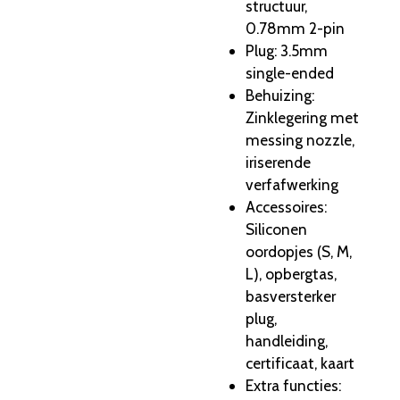
structuur,
0.78mm 2-pin
Plug
: 3.5mm
single-ended
Behuizing
:
Zinklegering met
messing nozzle,
iriserende
verfafwerking
Accessoires
:
Siliconen
oordopjes (S, M,
L), opbergtas,
basversterker
plug,
handleiding,
certificaat, kaart
Extra functies
: