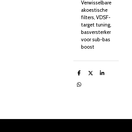
Verwisselbare
akoestische
filters, VDSF-
target tuning,
basversterker
voor sub-bas
boost
D
D
S
e
e
h
l
e
a
D
e
l
r
e
n
e
l
e
n