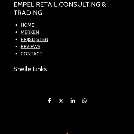
EMPEL RETAIL CONSULTING &
TRADING
HOME
MERKEN
PRIJSLIJSTEN
REVIEWS
CONTACT
Snelle Links
D
D
S
D
e
e
h
e
l
e
a
l
e
l
r
e
n
e
n