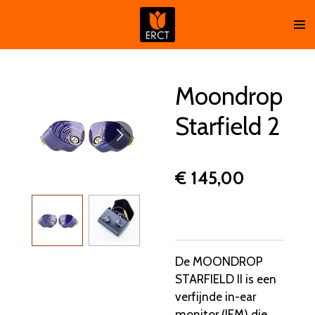
Ga
direct
naar
de
hoofdinhoud
Moondrop
Starfield 2
€ 145,00
De MOONDROP
STARFIELD II is een
verfijnde in-ear
monitor (IEM) die