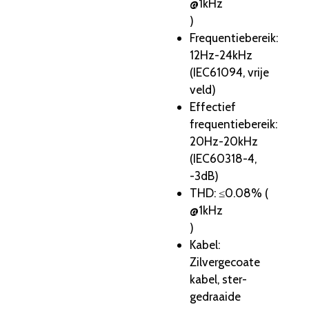
@1kHz
)
Frequentiebereik
:
12Hz-24kHz
(IEC61094, vrije
veld)
Effectief
frequentiebereik
:
20Hz-20kHz
(IEC60318-4,
-3dB)
THD
: ≤0.08% (
@1kHz
)
Kabel
:
Zilvergecoate
kabel, ster-
gedraaide