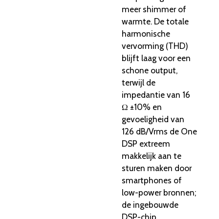
meer shimmer of
warmte. De totale
harmonische
vervorming (THD)
blijft laag voor een
schone output,
terwijl de
impedantie van 16
Ω ±10% en
gevoeligheid van
126 dB/Vrms de One
DSP extreem
makkelijk aan te
sturen maken door
smartphones of
low-power bronnen;
de ingebouwde
DSP-chip