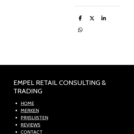
D
D
S
e
e
h
l
e
a
D
e
l
r
e
n
e
l
e
n
EMPEL RETAIL CONSULTING &
TRADING
HOME
MERKEN
PRIJSLIJSTEN
REVIEWS
CONTACT