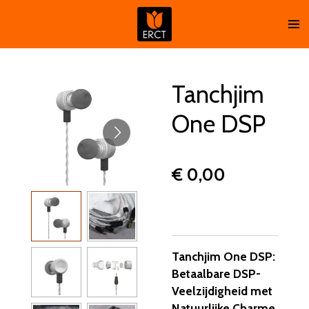
Ga
direct
naar
de
hoofdinhoud
Tanchjim
One DSP
€ 0,00
Tanchjim One DSP:
Betaalbare DSP-
Veelzijdigheid met
Natuurlijke Charme