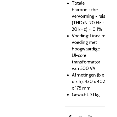
Totale
harmonische
vervorming + ruis
(THD+N, 20 Hz -
20 kHz): < 0,1%
Voeding: Lineaire
voeding met
hoogwaardige
UI-core
transformator
van 500 VA
Afmetingen (b x
d x h): 430 x 402
x 175 mm
Gewicht: 21 kg