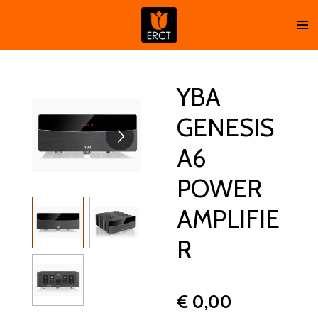
Ga
direct
naar
de
hoofdinhoud
YBA
GENESIS
A6
POWER
AMPLIFIE
R
€ 0,00