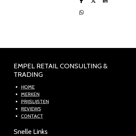
D
D
S
e
e
h
l
e
a
D
e
l
r
e
n
e
l
e
n
EMPEL RETAIL CONSULTING &
TRADING
HOME
MERKEN
PRIJSLIJSTEN
REVIEWS
CONTACT
Snelle Links