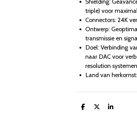
Shielding: Geavanc
triple) voor maxima
Connectors: 24K ve
Ontwerp: Geoptimali
transmissie en signa
Doel: Verbinding v
naar DAC voor verbe
resolution systeme
Land van herkomst:
D
D
S
e
e
h
l
e
a
e
l
r
n
e