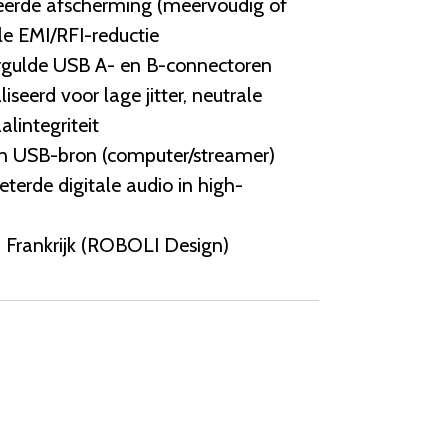
eerde afscherming (meervoudig of
le EMI/RFI-reductie
rgulde USB A- en B-connectoren
seerd voor lage jitter, neutrale
alintegriteit
an USB-bron (computer/streamer)
terde digitale audio in high-
n
 Frankrijk (ROBOLI Design)