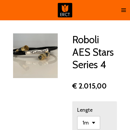
Ga
direct
naar
de
hoofdinhoud
Roboli
AES Stars
Series 4
€ 2.015,00
Lengte