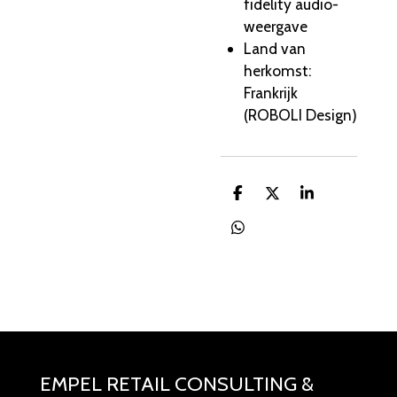
fidelity audio-
weergave
Land van
herkomst:
Frankrijk
(ROBOLI Design)
D
D
S
e
e
h
l
e
a
D
e
l
r
e
n
e
l
e
n
EMPEL RETAIL CONSULTING &