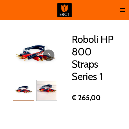
Ga
direct
naar
de
hoofdinhoud
Roboli HP
800
Straps
Series 1
€ 265,00