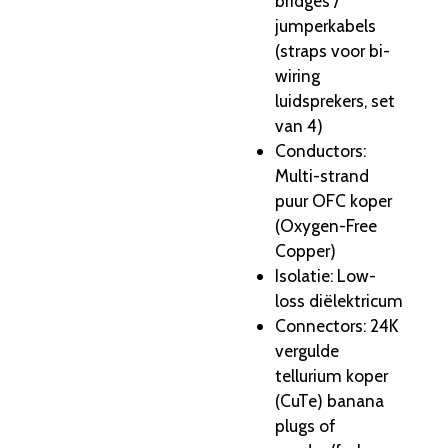
bridges /
jumperkabels
(straps voor bi-
wiring
luidsprekers, set
van 4)
Conductors:
Multi-strand
puur OFC koper
(Oxygen-Free
Copper)
Isolatie: Low-
loss diëlektricum
Connectors: 24K
vergulde
tellurium koper
(CuTe) banana
plugs of