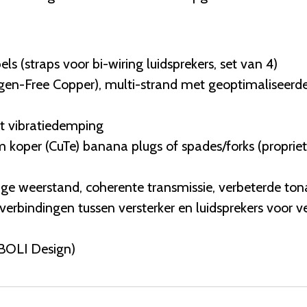
ls (straps voor bi-wiring luidsprekers, set van 4)
en-Free Copper), multi-strand met geoptimaliseerde
et vibratiedemping
um koper (CuTe) banana plugs of spades/forks (propr
e weerstand, coherente transmissie, verbeterde tonal
verbindingen tussen versterker en luidsprekers voor ve
OBOLI Design)