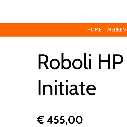
Ga
direct
naar
HOME
MERKEN
de
hoofdinhoud
Roboli HP 
Initiate
€ 455,00